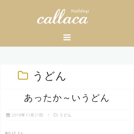
Skip
to
content
うどん
あったか～いうどん
2018年11月27日
うどん
おいしい