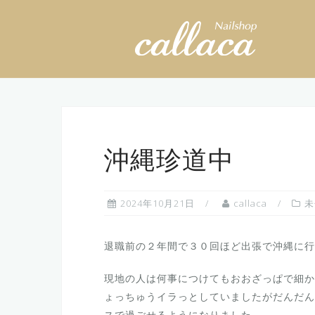
Skip
to
content
沖縄珍道中
2024年10月21日
callaca
未
退職前の２年間で３０回ほど出張で沖縄に行
現地の人は何事につけてもおおざっぱで細か
ょっちゅうイラっとしていましたがだんだん
スで過ごせるようになりました。